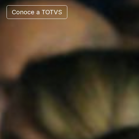
Co​​noce a TOTVS