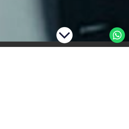
HACER QUE LAS COSAS SUCEDAN ES
NUESTRA FORTALEZA
TOTVS es una gigante latinoamericana que
cuenta con más de 70.000 clientes.